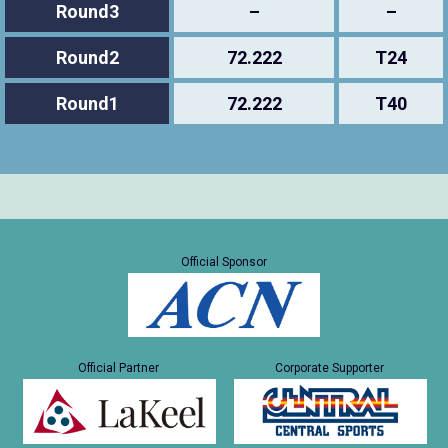
Round3
–
–
Round2
72.222
T24
Round1
72.222
T40
Official Sponsor
Official Partner
Corporate Supporter