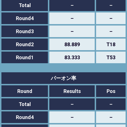
Total
–
–
Round4
–
–
Round3
–
–
Round2
88.889
T18
Round1
83.333
T53
パーオン率
Round
Results
Pos
Total
–
–
Round4
–
–