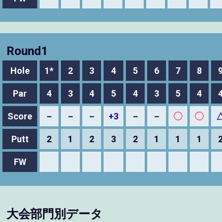
Round1
Hole
1*
2
3
4
5
6
7
8
Par
4
3
4
5
4
3
5
4
Score
－
－
－
+3
－
－
◯
◯
Putt
2
1
2
3
2
1
1
1
FW
大会部門別データ