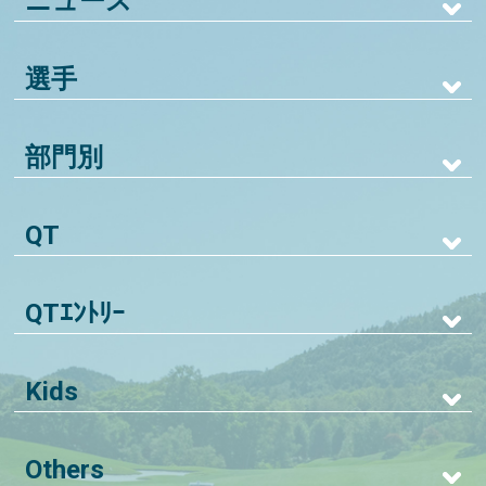
ニュース
選手
部門別
QT
QTｴﾝﾄﾘｰ
Kids
Others