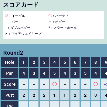
スコアカード
◎
：イーグル
◯
：バーディ
－
：パー
△
：ボギー
□
：ダブルボギー
*：スタートホール
✔：フェアウエイキープ
Round2
Hole
1
2
3
4
5
6
7
8
Par
4
3
4
5
4
3
5
4
Score
－
－
－
◯
－
－
－
◯
+
Putt
2
2
2
1
1
2
2
0
FW