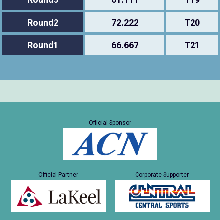
Round2
72.222
T20
Round1
66.667
T21
Official Sponsor
Official Partner
Corporate Supporter