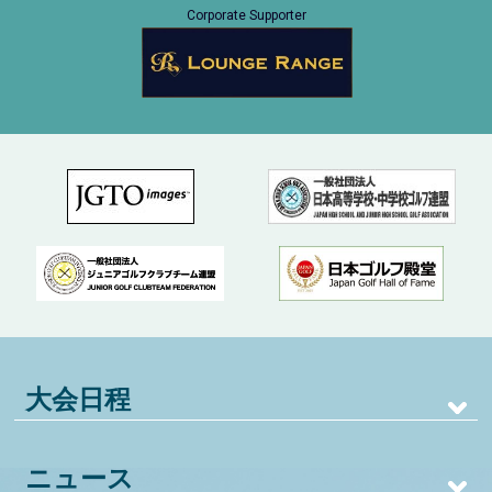
Corporate Supporter
大会日程
ニュース