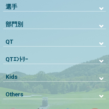
選手
部門別
QT
QTｴﾝﾄﾘｰ
Kids
Others