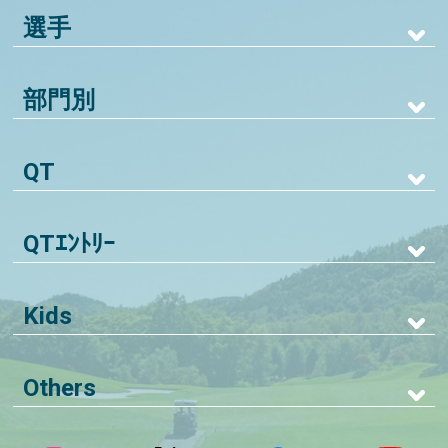
選手
部門別
QT
QTｴﾝﾄﾘｰ
Kids
Others