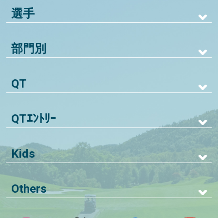
選手
部門別
QT
QTｴﾝﾄﾘｰ
Kids
Others