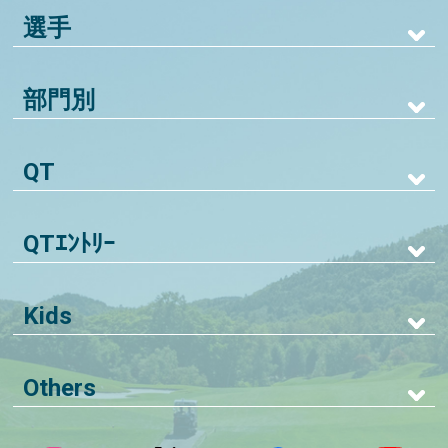
選手
部門別
QT
QTｴﾝﾄﾘｰ
Kids
Others