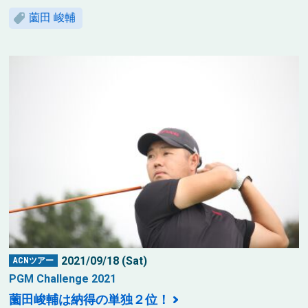
薗田 峻輔
2021/09/18 (Sat)
ACNツアー
PGM Challenge 2021
薗田峻輔は納得の単独２位！