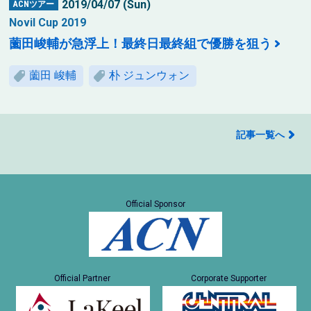
2019/04/07 (Sun)
ACNツアー
Novil Cup 2019
薗田峻輔が急浮上！最終日最終組で優勝を狙う
薗田 峻輔
朴 ジュンウォン
記事一覧へ
Official Sponsor
Official Partner
Corporate Supporter