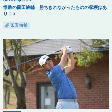
惜敗の薗田峻輔 勝ちきれなかったものの収穫はあ
り！
薗田 峻輔