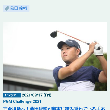
薗田 峻輔
2021/09/17 (Fri)
ACNツアー
PGM Challenge 2021
完全復活へ！薗田峻輔が着実に積み重ねている手応