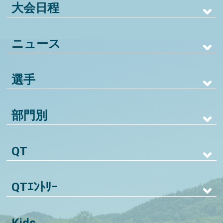
大会日程
ニュース
選手
部門別
QT
QTｴﾝﾄﾘｰ
Kids