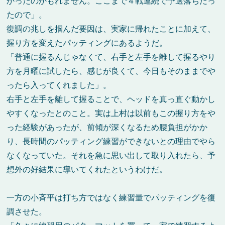
かったのかもれません。ここまで４戦連続で予選落ちだっ
たので」。
復調の兆しを掴んだ要因は、実家に帰れたことに加えて、
握り方を変えたパッティングにあるようだ。
「普通に握るんじゃなくて、右手と左手を離して握るやり
方を月曜に試したら、感じが良くて、今日もそのままでや
ったら入ってくれました」。
右手と左手を離して握ることで、ヘッドを真っ直ぐ動かし
やすくなったとのこと。実は上村は以前もこの握り方をや
った経験があったが、前傾が深くなるため腰負担がかか
り、長時間のパッティング練習ができないとの理由でやら
なくなっていた。それを急に思い出して取り入れたら、予
想外の好結果に導いてくれたというわけだ。
一方の小斉平は打ち方ではなく練習量でパッティングを復
調させた。