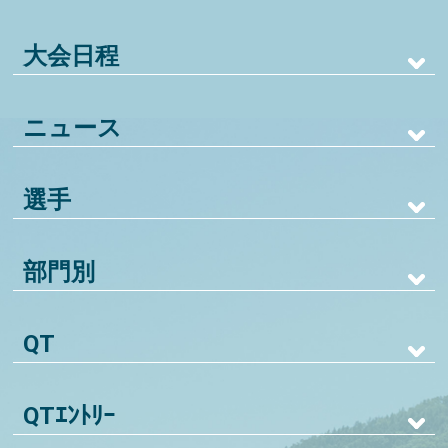
大会日程
ニュース
選手
部門別
QT
QTｴﾝﾄﾘｰ