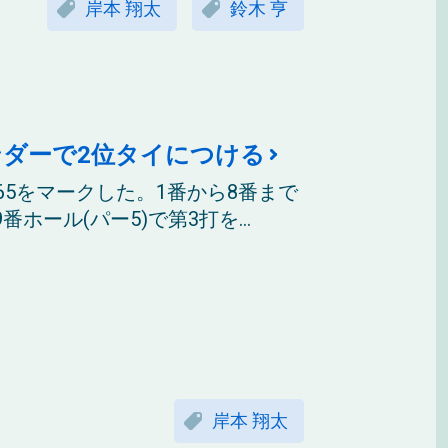
岸本 翔太
鈴木 亨
ンダーで2位タイにつける
65をマークした。1番から8番まで
ール(パー5)で第3打を...
岸本 翔太