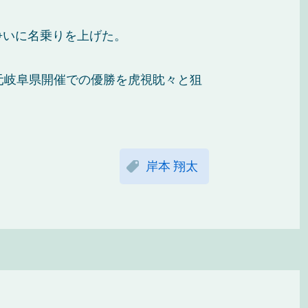
争いに名乗りを上げた。
元岐阜県開催での優勝を虎視眈々と狙
岸本 翔太