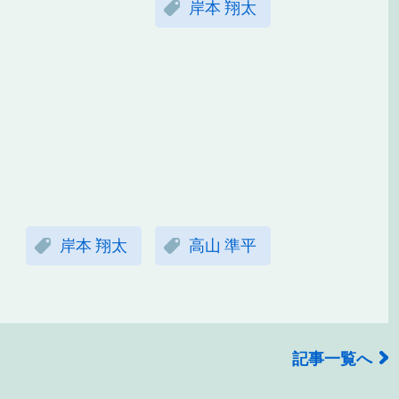
岸本 翔太
岸本 翔太
高山 準平
記事一覧へ