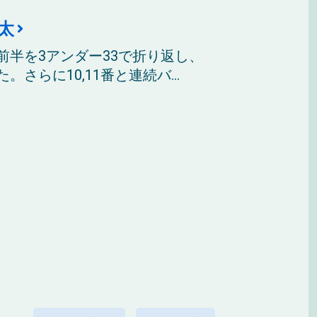
太
前半を3アンダー33で折り返し、
らに10,11番と連続バ...