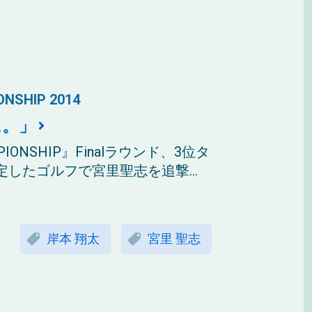
ONSHIP 2014
に。」
AMPIONSHIP』Finalラウンド、3位タ
したゴルフで宮里聖志を追撃...
岸本 翔太
宮里 聖志