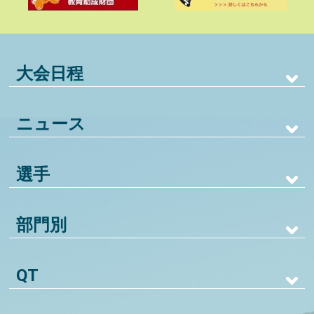
大会日程
ニュース
選手
部門別
QT