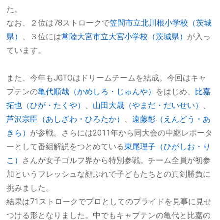
た。
なお、２位は
78
ストロークで
笠間市立北川根小学校（茨城
県）
、３位には
常陸大宮市立大宮小学校（茨城県）
が入っ
ています。
また、今年も
JGTO
はドリームチームを結成。今回はキャ
プテンの
亀代順哉（かめしろ・じゅんや）
をはじめ、
比嘉
拓也（ひが・たくや）
、
山田大晟（やまだ・だいせい）
、
芦沢宗臣（あしざわ・ひろたか）
、
遠藤彰（えんどう・あ
きら）
が参戦。さらには
2011
年から同大会の中継レポータ
ーとして番組解説をつとめている
東尾理子（ひがしお・り
こ）
さんが女子ゴルフ界から特別参戦。チーム全員が初参
加というフレッシュな顔ぶれで子どもたちとの真剣勝負に
挑みました。
結果は
71
ストロークでプロとしてのプライドを見事に見せ
つける形となりました。中でもキャプテンの亀代と比嘉の