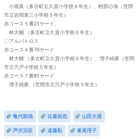
小堀真（多古町立久賀小学校６年生）、輕部心海（笠間
市立岩間第三小学校５年生）
赤コース５番23ヤード、
林大輔 （多古町立久賀小学校６年生）
〇アルバトロス
赤コース４番79ヤード
林大輔 （多古町立久賀小学校６年生）、増子純夜（笠間
市立宍戸小学校５年生）
赤コース７番83ヤード
増子純夜 （笠間市立宍戸小学校５年生）
亀代順哉
比嘉拓也
山田大晟
芦沢宗臣
遠藤彰
東尾理子