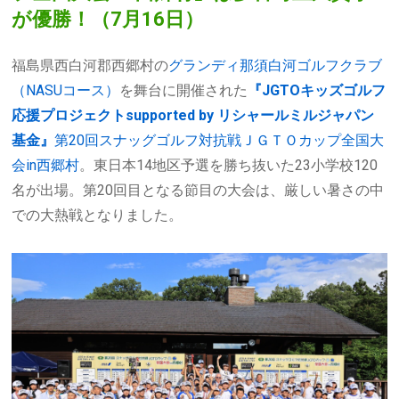
が優勝！（7月16日）
福島県西白河郡西郷村の
グランディ那須白河ゴルフクラブ
（
NASU
コース）
を舞台に開催された
『JGTOキッズゴルフ
応援プロジェクトsupported by リシャールミルジャパン
基金』
第20回スナッグゴルフ対抗戦ＪＧＴＯカップ全国大
会in西郷村
。東日本
14
地区予選を勝ち抜いた
23
小学校
120
名が出場。第
20
回目となる節目の大会は、厳しい暑さの中
での大熱戦となりました。