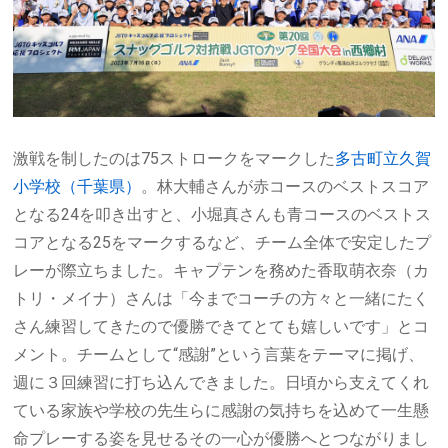
激戦を制したのは
75
ストロークをマークした
多古町立久賀
小学校（千葉県）
。林大輔さんが赤コースのベストスコア
となる
24
を叩き出すと、小堀真さんも青コースのベストス
コアとなる
25
をマークするなど、チーム全体で安定したプ
レーが際立ちました。キャプテンを務めた香取萌衣奈（カ
トリ・メイナ）さんは「今までコーチの方々と一緒にたく
さん練習してきたので優勝できてとても嬉しいです」とコ
メント。チームとして“感謝”という言葉をテーマに掲げ、
週に３回練習に打ち込んできました。日頃から支えてくれ
ている家族や学校の先生らに感謝の気持ちを込めて一生懸
命プレーする姿を見せるその一心が優勝へとつながりまし