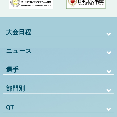
大会日程
ニュース
選手
部門別
QT