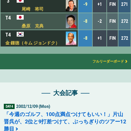
3
-9
+1
FIN
271
尾崎 将司
T4
-8
-2
FIN
272
桑原 克典
T4
-8
+1
FIN
272
金 鍾徳（キム ジョンドク）
フルリーダーボード
大会記事
2002/12/09 (Mon)
DAY4
「今週のゴルフ、100点満点つけてもいい！」片山
晋呉が、2位と9打差つけて、ぶっちぎりのツアー12
勝目