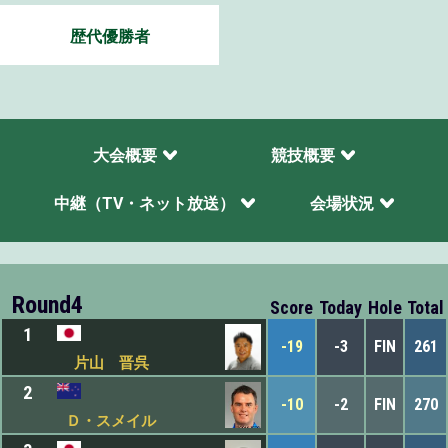
歴代優勝者
大会概要
競技概要
中継（TV・ネット放送）
会場状況
Round4
Score
Today
Hole
Total
1
-19
-3
FIN
261
片山 晋呉
2
-10
-2
FIN
270
Ｄ・スメイル