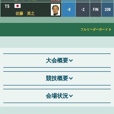
T5
-8
-2
FIN
208
佐藤 英之
フルリーダーボード
大会概要
競技概要
会場状況