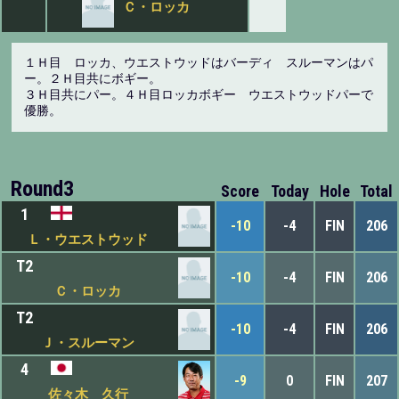
Ｃ・ロッカ
１Ｈ目 ロッカ、ウエストウッドはバーディ スルーマンはパ
ー。２Ｈ目共にボギー。
３Ｈ目共にパー。４Ｈ目ロッカボギー ウエストウッドパーで
優勝。
Round3
Score
Today
Hole
Total
1
-10
-4
FIN
206
Ｌ・ウエストウッド
T2
-10
-4
FIN
206
Ｃ・ロッカ
T2
-10
-4
FIN
206
Ｊ・スルーマン
4
-9
0
FIN
207
佐々木 久行