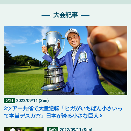
大会記事
2022/09/11 (Sun)
DAY4
3ツアー共催で大量逆転「ヒガがいちばん小さいっ
て本当デスカ??」日本が誇る小さな巨人
2022/09/11 (Sun)
DAY4