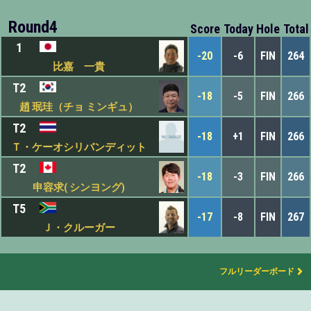
Round4
Score
Today
Hole
Total
1
-20
-6
FIN
264
比嘉 一貴
T2
-18
-5
FIN
266
趙 珉珪（チョ ミンギュ）
T2
-18
+1
FIN
266
Ｔ・ケーオシリバンディット
T2
-18
-3
FIN
266
申容求( シンヨング)
T5
-17
-8
FIN
267
Ｊ・クルーガー
フルリーダーボード