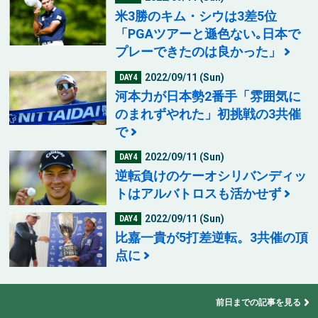
米3勝のキム・シウは3差5位
「PGAツアーと遜色ない｡日本で
プレーできたのは良かった」
2022/09/11 (Sun)
DAY4
河本力が日本勢2番手「雰囲気に
のまれずやれた」初挑戦の3共催
で
2022/09/11 (Sun)
DAY4
逆転負けのケーオシリバンディッ
トはアルバトロスも活かせず
2022/09/11 (Sun)
DAY4
比嘉一貴が5打差逆転。3共催の頂
点に
前日までの記事を見る