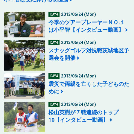
2013/06/24 (Mon)
DAY4
今季のツアープレーヤーＮＯ.１
は小平智【インタビュー動画】
2013/06/24 (Mon)
DAY4
スナッグゴルフ対抗戦茨城地区予
選会を開催
2013/06/24 (Mon)
DAY4
震災で両親を亡くした子どものた
めに
2013/06/24 (Mon)
DAY4
松山英樹が７戦連続のトップ
10【インタビュー動画】