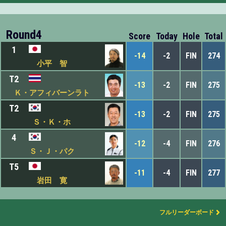
Round4
Score
Today
Hole
Total
1
-14
-2
FIN
274
小平 智
T2
-13
-2
FIN
275
Ｋ・アフィバーンラト
T2
-13
-2
FIN
275
Ｓ・Ｋ・ホ
4
-12
-4
FIN
276
Ｓ・Ｊ・パク
T5
-11
-4
FIN
277
岩田 寛
フルリーダーボード