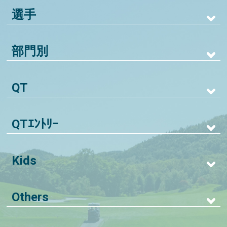
選手
部門別
QT
QTｴﾝﾄﾘｰ
Kids
Others