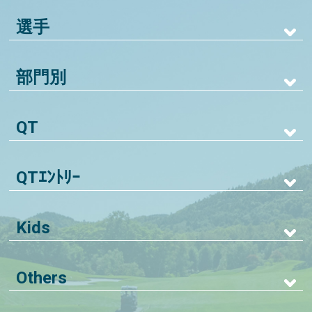
選手
部門別
QT
QTｴﾝﾄﾘｰ
Kids
Others