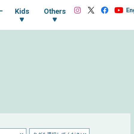
En
ｰ
Kids
Others