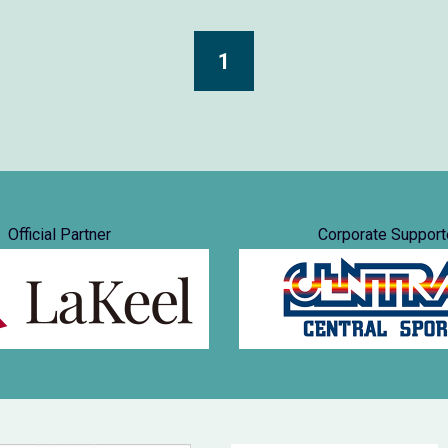
1
Official Partner
Corporate Support