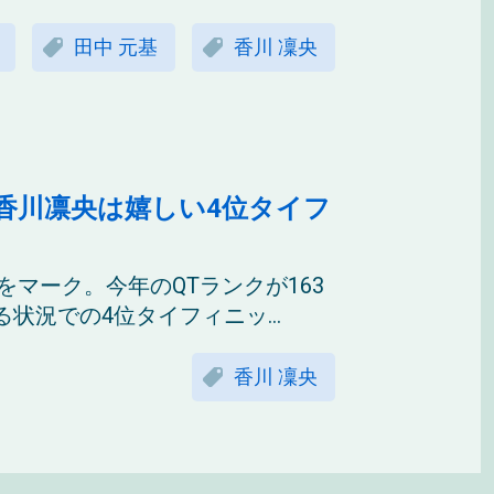
田中 元基
香川 凜央
香川凛央は嬉しい4位タイフ
をマーク。今年のQTランクが163
況での4位タイフィニッ...
香川 凜央