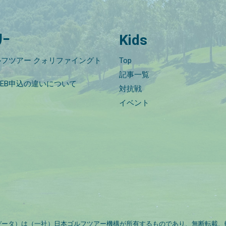
ﾘｰ
Kids
フツアー クォリファイングト
Top
記事一覧
EB申込の違いについて
対抗戦
イベント
データ）は（一社）日本ゴルフツアー機構が所有するものであり、無断転載、