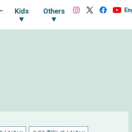
En
ｰ
Kids
Others