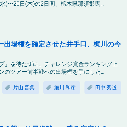
水)〜20日(木)の2日間、栃木県那須郡馬...
ー出場権を確定させた井手口、梶川の今
プ」を待たずに、チャレンジ賞金ランキング上
のツアー前半戦への出場権を手にした...
片山 晋呉
細川 和彦
田中 秀道