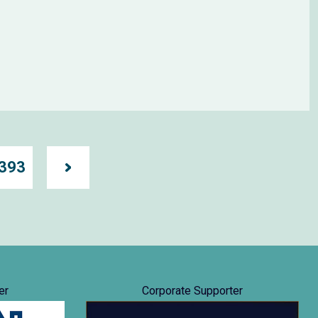
393
er
Corporate Supporter