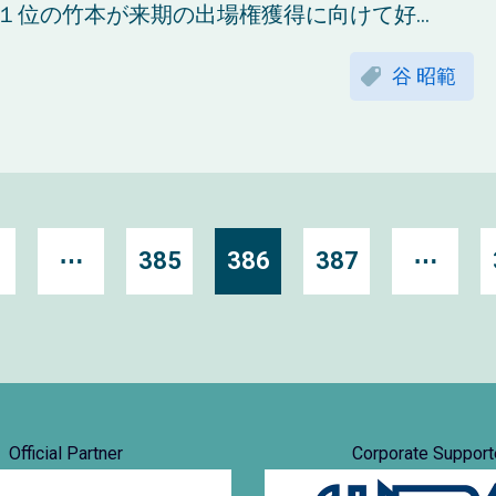
位の竹本が来期の出場権獲得に向けて好...
谷 昭範
⋯
385
386
387
⋯
Official Partner
Corporate Support