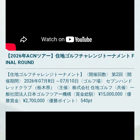
【2026年ACNツアー】住地ゴルフチャレンジトーナメント F
INAL ROUND
【住地ゴルフチャレンジトーナメント】〈開催回数〉 第2回〈開
催期間〉 2026年07月8日 ～07月10日〈ゴルフ場〉 セブンハンド
レッドクラブ （栃木県）〈主催〉株式会社 住地ゴルフ〈共催〉一
般社団法人日本ゴルフツアー機構〈賞金総額〉 ¥15,000,000〈優
勝賞金〉¥2,700,000〈優勝ポイント〉 540pt