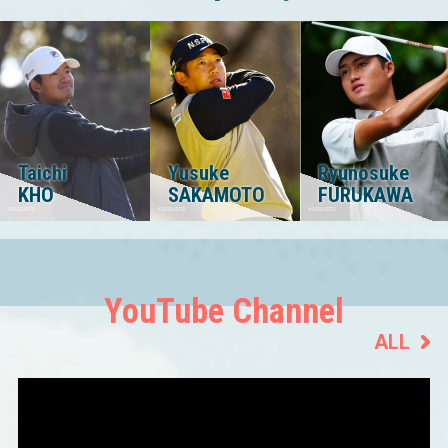
Yusuke
Ryunosuke
Hiroshi
SAKAMOTO
FURUKAWA
IWATA
YouTube Channel
ALL