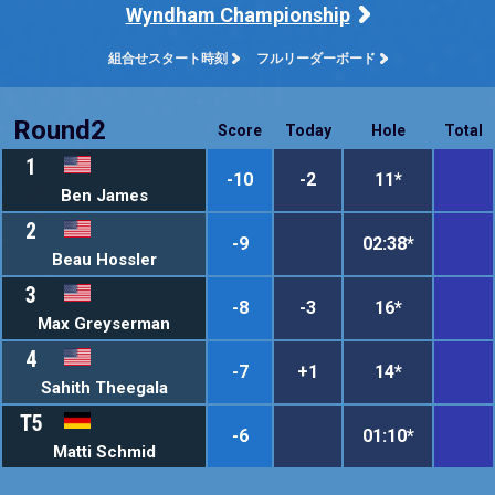
Wyndham Championship
組合せスタート時刻
フルリーダーボード
Round2
Score
Today
Hole
Total
1
-10
-2
11*
Ben James
2
-9
02:38*
Beau Hossler
3
-8
-3
16*
Max Greyserman
4
-7
+1
14*
Sahith Theegala
T5
-6
01:10*
Matti Schmid