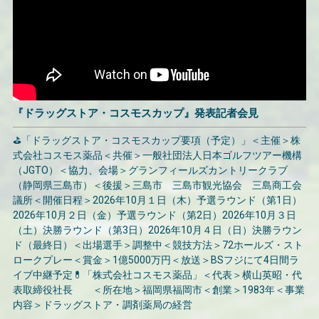
『ドラッグストア・コスモスカップ』発表記者会見
⛳「ドラッグストア・コスモスカップ要項（予定）」＜主催＞株
式会社コスモス薬品＜共催＞一般社団法人日本ゴルフツアー機構
（JGTO）＜協力、会場＞グランフィールズカントリークラブ
（静岡県三島市）＜後援＞三島市 三島市観光協会 三島商工会
議所＜開催日程＞2026年10月１日（木）予選ラウンド（第1日）
2026年10月２日（金）予選ラウンド（第2日）2026年10月３日
（土）決勝ラウンド（第3日）2026年10月４日（日）決勝ラウン
ド（最終日）＜出場選手＞調整中＜競技方法＞72ホールズ・スト
ロークプレー＜賞金＞1億5000万円＜放送＞BSフジにて4日間ラ
イブ中継予定💊「株式会社コスモス薬品」＜代表＞横山英昭・代
表取締役社長 ＜所在地＞福岡県福岡市＜創業＞1983年＜事業
内容＞ドラッグストア・調剤薬局の経営