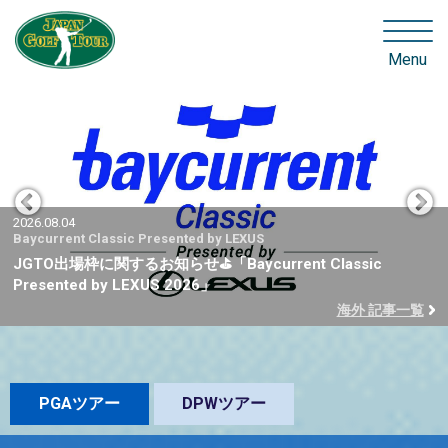
Menu
2026.08.04
Baycurrent Classic Presented by LEXUS
JGTO出場枠に関するお知らせ⛳「Baycurrent Classic
Presented by LEXUS 2026」
海外 記事一覧
PGAツアー
DPWツアー