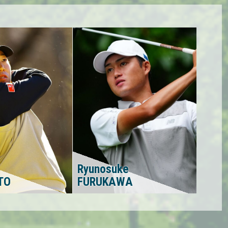
Ryunosuke
TO
FURUKAWA