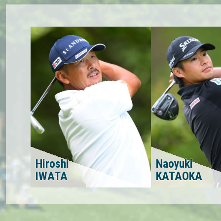
Hiroshi
Naoyuki
IWATA
KATAOKA