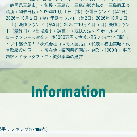
（静岡県三島市）＜後援＞三島市 三島市観光協会 三島商工会
議所＜開催日程＞2026年10月１日（木）予選ラウンド（第1日）
2026年10月２日（金）予選ラウンド（第2日）2026年10月３日
（土）決勝ラウンド（第3日）2026年10月４日（日）決勝ラウン
ド（最終日）＜出場選手＞調整中＜競技方法＞72ホールズ・スト
ロークプレー＜賞金＞1億5000万円＜放送＞BSフジにて4日間ラ
イブ中継予定💊「株式会社コスモス薬品」＜代表＞横山英昭・代
表取締役社長 ＜所在地＞福岡県福岡市＜創業＞1983年＜事業
内容＞ドラッグストア・調剤薬局の経営
Information
 有資格選手ランキング(8/4時点)