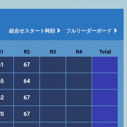
組合せスタート時刻
フルリーダーボード
R1
R2
R3
R4
Total
61
67
65
64
62
67
70
67