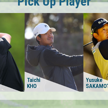
Pick Up Player
Taichi
Yusuke
KHO
SAKAMO