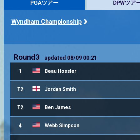
PGAツアー
DPWツア
Wyndham Championship
Round3
updated
08/09 00:21
1
Beau Hossler
T2
Jordan Smith
T2
Ben James
4
Webb Simpson