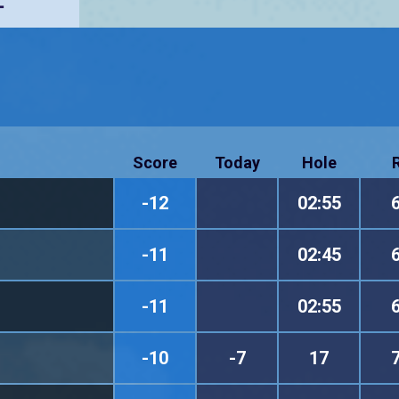
ー
Score
Today
Hole
-12
02:55
-11
02:45
-11
02:55
-10
-7
17